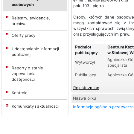
e-mail: abi@stalowowolski.pl
osobowych
pok. 103 I piętro
Osoby, których dane osobowe
Rejestry, ewidencje,
mogą kontaktować się z In
archiwa
wszystkich sprawach związan
oraz przysługujących im praw.
Oferty pracy
Podmiot
Centrum Kszt
Udostępnianie informacji
publikujący
w Stalowej W
publicznej
Agnieszka Gó
Wytworzył
specjalista
Raporty o stanie
zapewniania
Publikujący
Agnieszka Gór
dostępności
Rejestr zmian
Kontrole
Nazwa pliku
Komunikaty i aktualności
Informacje ogólne o przetwarza