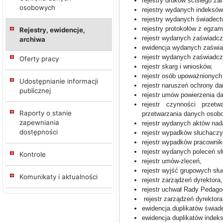
rejestry druków ścisłego za
osobowych
rejestry wydanych indeksów
rejestry wydanych świadect
rejestry protokołów z egza
Rejestry, ewidencje,
rejestr wydanych zaświadcz
archiwa
ewidencja wydanych zaświa
rejestr wydanych zaświadcz
Oferty pracy
rejestr skarg i wniosków,
rejestr osób upoważnionych
Udostępnianie informacji
rejestr naruszeń ochrony d
publicznej
rejestr umów powierzenia 
rejestr czynności przetw
Raporty o stanie
przetwarzania danych osob
zapewniania
rejestr wydanych aktów na
dostępności
rejestr wypadków słuchaczy
rejestr wypadków pracownik
rejestr wydanych poleceń sł
Kontrole
rejestr umów-zleceń,
rejestr wyjść grupowych słu
Komunikaty i aktualności
rejestr zarządzeń dyrektora,
rejestr uchwał Rady Pedago
rejestr zarządzeń dyrektora
ewidencja duplikatów świad
ewidencja duplikatów indek