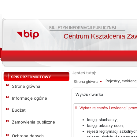
Centrum Kształcenia Za
Jesteś tutaj:
Od:
Od:
SPIS PRZEDMIOTOWY
Rejestry, ewidenc
Strona główna
Do:
Strona główna
Wyszukiwarka
Szukaj
Informacje ogólne
Wykaz rejestrów i ewidencji pro
Budżet
księgi słuchaczy,
Zamówienia publiczne
księgi arkuszy ocen,
rejestr legitymacji szkolnyc
Ochrona danych