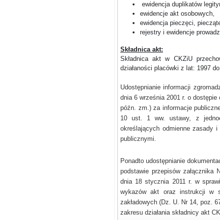
ewidencja duplikatów legity
ewidencje akt osobowych,
ewidencja pieczęci, piecząte
rejestry i ewidencje prowad
Składnica akt:
Składnica akt w CKZiU przecho
działaności placówki z lat: 1997 d
Udostępnianie informacji zgromad
dnia 6 września 2001 r. o dostępie 
późn. zm.) za informacje publiczn
10 ust. 1 ww. ustawy, z jedn
określających odmienne zasady i 
publicznymi.
Ponadto udostępnianie dokumentac
podstawie przepisów załącznika 
dnia 18 stycznia 2011 r. w sprawi
wykazów akt oraz instrukcji w s
zakładowych (Dz. U. Nr 14, poz. 67
zakresu działania składnicy akt C